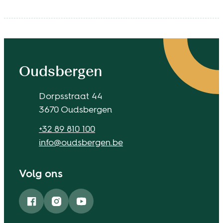
Contact & openingsuren
Oudsbergen
Adres
Dorpsstraat 44
,
3670
Oudsbergen
Tel.
+32 89 810 100
E-mail
info
@
oudsbergen.be
Volg ons
Facebook
Instagram
YouTube