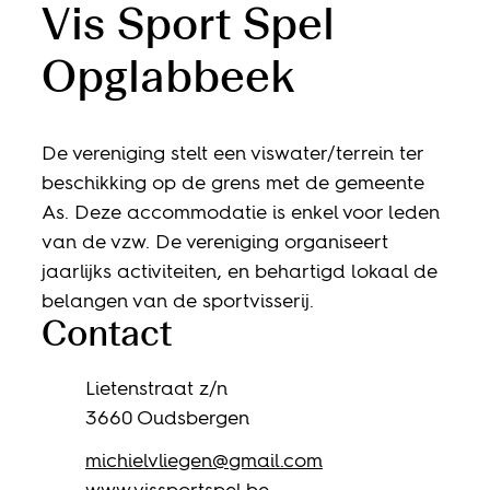
Vis Sport Spel
Opglabbeek
De vereniging stelt een viswater/terrein ter
beschikking op de grens met de gemeente
As. Deze accommodatie is enkel voor leden
van de vzw. De vereniging organiseert
jaarlijks activiteiten, en behartigd lokaal de
belangen van de sportvisserij.
Contact
Adres
Lietenstraat z/n
,
3660
Oudsbergen
E-mail
michielvliegen
@
gmail.com
Website
www.vissportspel.be