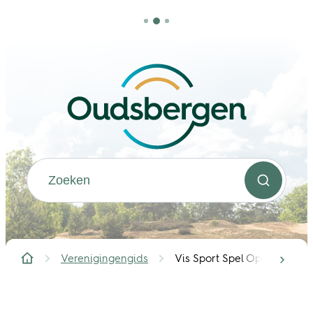
Naar inhoud
Oudsbergen
Waarmee kunnen we jou helpen?
Zoeken
Verenigingengids
Vis Sport Spel Opglabbeek
scrol
Startpagina