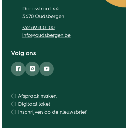
Adres
Dorpsstraat 44
,
3670
Oudsbergen
Tel.
+32 89 810 100
E-mail
info
@
oudsbergen.be
Volg ons
Facebook
Instagram
YouTube
Afspraak maken
Digitaal loket
Inschrijven op de nieuwsbrief