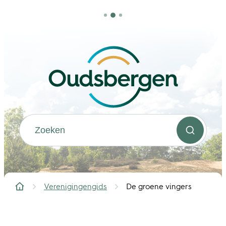
Naar inhoud
Oudsbergen
Waarmee kunnen we jou helpen?
Zoeken
Verenigingengids
De groene vingers
Startpagina