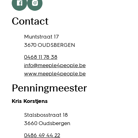
Facebook
Instagram
Contact
Adres
Muntstraat 17
,
3670
OUDSBERGEN
Gsm
0468 11 78 38
E-mail
info
@
meeple4people.be
Website
www.meeple4people.be
Penningmeester
Kris
Korstjens
Adres
Stalsbosstraat 18
,
3660
Oudsbergen
Gsm
0486 49 44 22