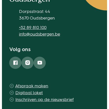
Adres
Dorpsstraat 44
,
3670
Oudsbergen
Tel.
+32 89 810 100
E-mail
info
@
oudsbergen.be
Volg ons
Facebook
Instagram
YouTube
Afspraak maken
Digitaal loket
Inschrijven op de nieuwsbrief