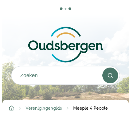
Naar inhoud
Oudsbergen
Waarmee kunnen we jou helpen?
Zoeken
Verenigingengids
Meeple 4 People
Startpagina