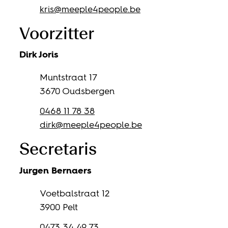
E-mail
kris
@
meeple4people.be
Voorzitter
Dirk
Joris
Adres
Muntstraat 17
,
3670
Oudsbergen
Gsm
0468 11 78 38
E-mail
dirk
@
meeple4people.be
Secretaris
Jurgen
Bernaers
Adres
Voetbalstraat 12
,
3900
Pelt
Gsm
0473 34 49 73