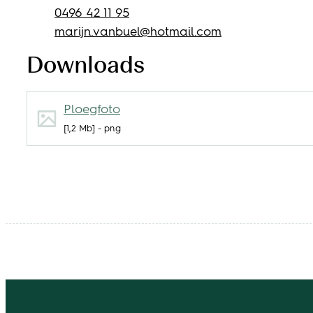
Gsm
0496 42 11 95
E-mail
marijn.vanbuel
@
hotmail.com
Downloads
Ploegfoto
1,2 Mb
png