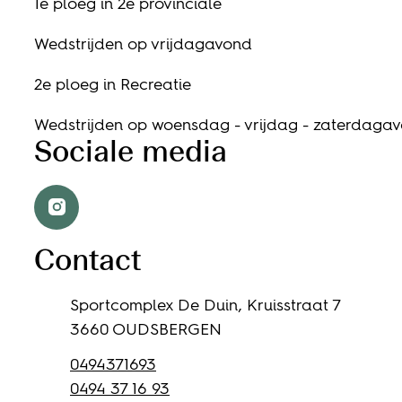
1e ploeg in 2e provinciale
Wedstrijden op vrijdagavond
2e ploeg in Recreatie
Wedstrijden op woensdag - vrijdag - zaterdaga
Sociale media
Instagram
Contact
Adres
Sportcomplex De Duin, Kruisstraat 7
,
3660
OUDSBERGEN
Tel.
0494371693
Gsm
0494 37 16 93