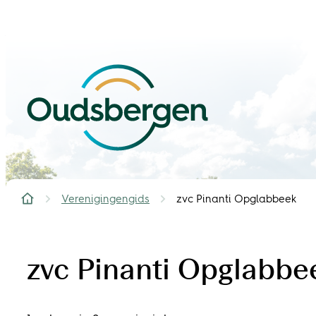
Naar inhoud
Oudsbergen
Verenigingengids
zvc Pinanti Opglabbeek
Startpagina
zvc Pinanti Opglabbe