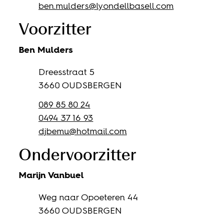
E-mail
ben.mulders
@
lyondellbasell.com
Voorzitter
Ben
Mulders
Adres
Dreesstraat 5
,
3660
OUDSBERGEN
Tel.
089 85 80 24
Gsm
0494 37 16 93
E-mail
djbemu
@
hotmail.com
Ondervoorzitter
Marijn
Vanbuel
Adres
Weg naar Opoeteren 44
,
3660
OUDSBERGEN