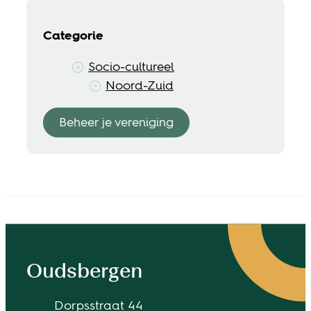
Categorie
Socio-cultureel
Noord-Zuid
Beheer je vereniging
Contact & openingsuren
Oudsbergen
Adres
Dorpsstraat 44