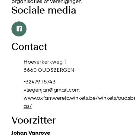
organisaties of verenigingen.
Sociale media
Facebook
Contact
Adres
Hoeverkerkweg 1
,
3660
OUDSBERGEN
Tel.
+32479115743
E-mail
vliegenjan
@
gmail.com
Website
www.oxfamwereldwinkels.be/winkels/oudsb
as/
Voorzitter
Johan
Vanroye