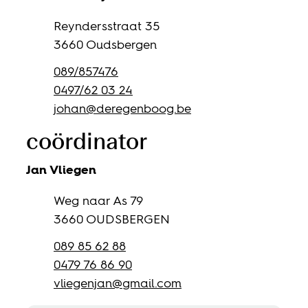
Adres
Reyndersstraat 35
,
3660
Oudsbergen
Tel.
089/857476
Gsm
0497/62 03 24
E-mail
johan
@
deregenboog.be
coördinator
Jan
Vliegen
Adres
Weg naar As 79
,
3660
OUDSBERGEN
Tel.
089 85 62 88
Gsm
0479 76 86 90
E-mail
vliegenjan
@
gmail.com