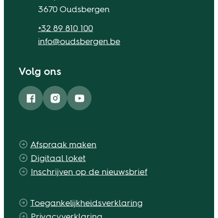
,
3670
Oudsbergen
Tel.
+32 89 810 100
E-mail
info
@
oudsbergen.be
Volg ons
Facebook
Instagram
YouTube
Afspraak maken
Digitaal loket
Inschrijven op de nieuwsbrief
Toegankelijkheidsverklaring
Privacyverklaring