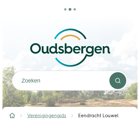
Naar inhoud
Oudsbergen
Waarmee kunnen we jou helpen?
Zoeken
Verenigingengids
Eendracht Louwel
Startpagina