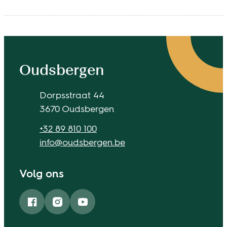
Contact & openingsuren
Oudsbergen
Adres
Dorpsstraat 44
,
3670
Oudsbergen
Tel.
+32 89 810 100
E-mail
info
@
oudsbergen.be
Volg ons
Facebook
Instagram
YouTube