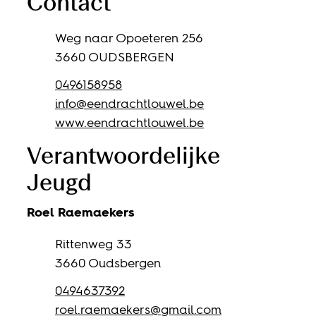
Contact
Adres
Weg naar Opoeteren 256
,
3660
OUDSBERGEN
Gsm
0496158958
E-mail
info
@
eendrachtlouwel.be
Website
www.eendrachtlouwel.be
Verantwoordelijke
Jeugd
Roel
Raemaekers
Adres
Rittenweg 33
,
3660
Oudsbergen
Gsm
0494637392
E-mail
roel.raemaekers
@
gmail.com