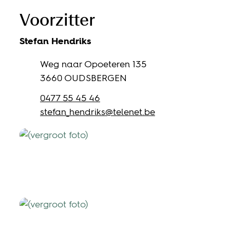
Voorzitter
Stefan
Hendriks
Adres
Weg naar Opoeteren 135
,
3660
OUDSBERGEN
Gsm
0477 55 45 46
E-mail
stefan_hendriks
@
telenet.be