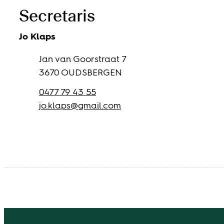
Secretaris
Jo
Klaps
Adres
Jan van Goorstraat 7
,
3670
OUDSBERGEN
Gsm
0477 79 43 55
E-mail
jo.klaps
@
gmail.com