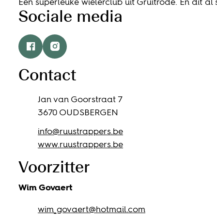
Een superleuke wielerclub uit Gruitrode. En dit al 
Sociale media
Facebook
Instagram
Contact
Adres
Jan van Goorstraat 7
,
3670
OUDSBERGEN
E-mail
info
@
ruustrappers.be
Website
www.ruustrappers.be
Voorzitter
Wim
Govaert
E-mail
wim_govaert
@
hotmail.com