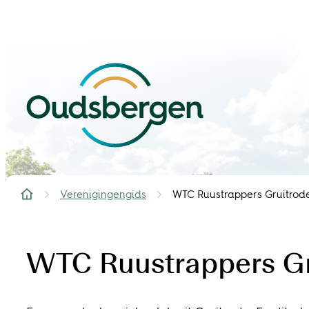
Naar inhoud
Oudsbergen
Verenigingengids
WTC Ruustrappers Gruitrod
Startpagina
WTC Ruustrappers Gr