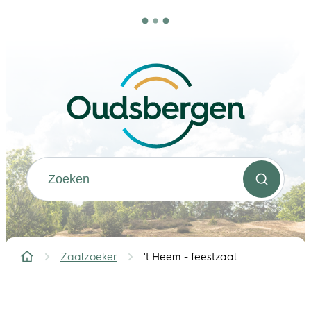
Naar inhoud
Oudsbergen
Waarmee kunnen we jou helpen?
Zoeken
Zaalzoeker
't Heem - feestzaal
Startpagina