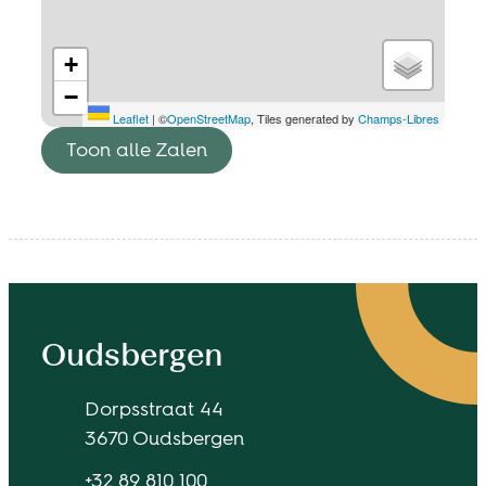
+
−
Leaflet
|
©
OpenStreetMap
, Tiles generated by
Champs-Libres
Toon alle Zalen
Contact & openingsuren
Oudsbergen
Adres
Dorpsstraat 44
,
3670
Oudsbergen
Tel.
+32 89 810 100