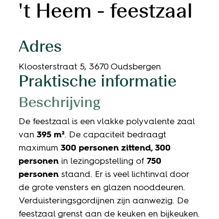
't Heem - feestzaal
Adres
,
Kloosterstraat 5
,
3670
Oudsbergen
Praktische informatie
Beschrijving
De feestzaal is een vlakke polyvalente zaal
van
395 m²
. De capaciteit bedraagt
maximum
300 personen zittend, 30
0
personen
in lezingopstelling of
750
personen
staand. Er is veel lichtinval door
de grote vensters en glazen nooddeuren.
Verduisteringsgordijnen zijn aanwezig. De
feestzaal grenst aan de keuken en bijkeuken.