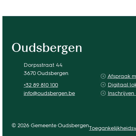
Contact & openingsuren
Oudsbergen
Adres
Dorpsstraat 44
,
3670
Oudsbergen
Afspraak 
Tel.
Digitaal lo
+32 89 810 100
E-mail
info
@
oudsbergen.be
Inschrijven
© 2026 Gemeente Oudsbergen
Toegankelijkheidsv