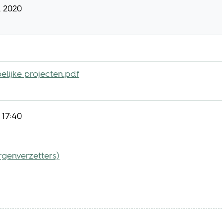
 2020
lijke projecten.pdf
17:40
rgenverzetters)