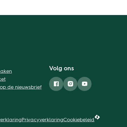
Volg ons
maken
ket
 op de nieuwsbrief
Facebook
Instagram
YouTube
erklaring
Privacyverklaring
Cookiebeleid
LCP nv 2026 