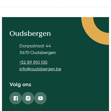
Contact & openingsuren
Oudsbergen
Adres
Dorpsstraat 44
,
3670
Oudsbergen
Tel.
+32 89 810 100
E-mail
info
@
oudsbergen.be
Volg ons
Facebook
Instagram
YouTube