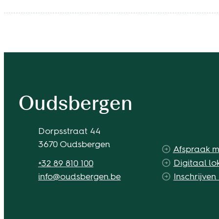
Contact & openingsuren
Oudsbergen
Adres
Dorpsstraat 44
,
3670
Oudsbergen
Afspraak 
Tel.
Digitaal lo
+32 89 810 100
E-mail
info
@
oudsbergen.be
Inschrijven