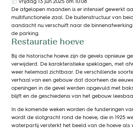
Gepubliceerd op
vrijdag 13 jun 2025 om 10:08
De afgelopen maanden is er intensief gewerkt aa
multifunctionele zaal. De buitenstructuur van 
aandacht nu verschuift naar de binnenafwerking 
de parking.
Restauratie hoeve
Bij de historische hoeve zijn de gevels opnieuw ge
verwijderd. De karakteristieke speklagen, met af
weer helemaal zichtbaar. De verschillende soorten
verhaal van een gebouw dat doorheen de eeuwe
openingen in de gevel werden opgevuld met baks
blijft en de geschiedenis van het gebouw leesbaar 
In de komende weken worden de funderingen van 
wordt de slotgracht rond de hoeve, die in 1925
waterpartij versterkt het beeld van de hoeve als