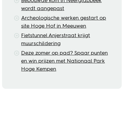
Bebouwde kom in Neerglabbeek
wordt aangepast
Archeologische werken gestart op
site Hoge Hof in Meeuwen
Fietstunnel Anjerstraat krijgt
muurschildering
Deze zomer op pad? Spaar punten
en win prijzen met Nationaal Park
Hoge Kempen