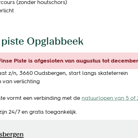
cours (zonder houtschors)
rlicht
 piste Opglabbeek
inse Piste is afgesloten van augustus tot decemb
aat z/n, 3660 Oudsbergen, start langs skateterrein
 van verlichting
ste vormt een verbinding met de
natuurlopen van 5 of
zijn 24/7 en gratis toegankelijk.
tact
sbergen