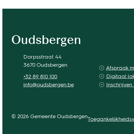
Contact & openingsuren
Oudsbergen
Adres
Dorpsstraat 44
,
3670
Oudsbergen
Afspraak 
Tel.
Digitaal lo
+32 89 810 100
E-mail
info
@
oudsbergen.be
Inschrijven
© 2026 Gemeente Oudsbergen
Toegankelijkheidsv