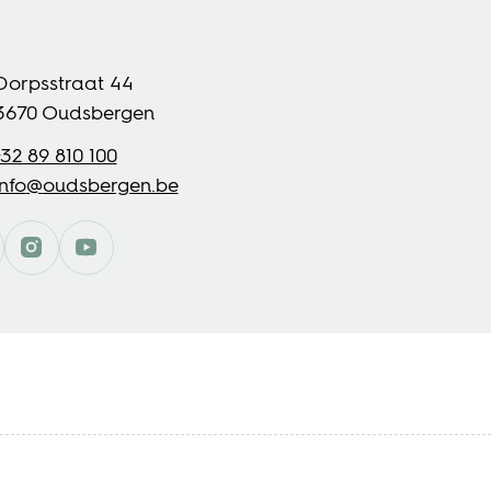
s
Dorpsstraat 44
3670
Oudsbergen
+32 89 810 100
il
info
@
oudsbergen.be
cebook
Instagram
Oudsbergen
YouTube
Oudsbergen
Oudsbergen