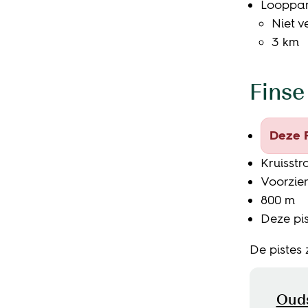
Looppar
Niet ve
3 km
Finse
Deze F
Kruisstr
Voorzien
800 m
Deze pi
De pistes 
Con
Oud