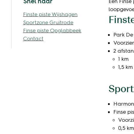
Snel naar
Een Finse
loopgevoel
Finste piste Wijshagen
Finst
Sportzone Gruitrode
Finse piste Opglabbeek
Park De 
Contact
Voorzien
2 afstan
1 km
1,5 km
Sport
Harmoni
Finse pi
Voorzi
0,5 km