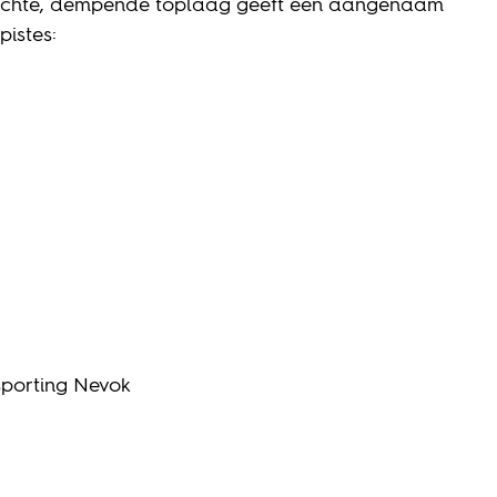
e zachte, dempende toplaag geeft een aangenaam
pistes:
sporting Nevok