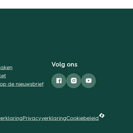
Volg ons
maken
ket
 op de nieuwsbrief
Facebook
Instagram
YouTube
erklaring
Privacyverklaring
Cookiebeleid
LCP nv 2026 