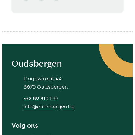
Contact & openingsuren
Oudsbergen
Adres
Dorpsstraat 44
,
3670
Oudsbergen
Tel.
+32 89 810 100
E-mail
info
@
oudsbergen.be
Volg ons