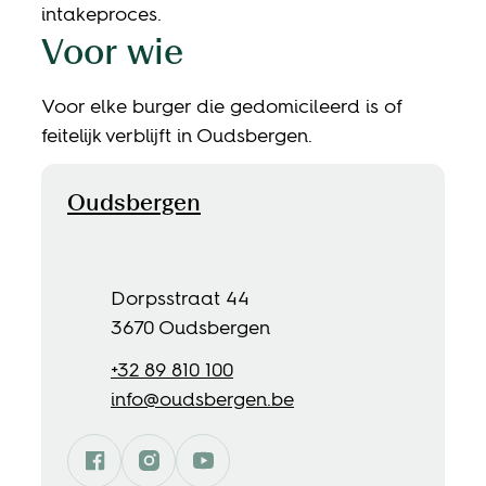
intakeproces.
Voor wie
Voor elke burger die gedomicileerd is of
feitelijk verblijft in Oudsbergen.
Contact
Oudsbergen
Adres
Dorpsstraat 44
,
3670
Oudsbergen
Tel.
+32 89 810 100
E-mail
info
@
oudsbergen.be
Facebook
Instagram
Oudsbergen
YouTube
Oudsbergen
Oudsbergen