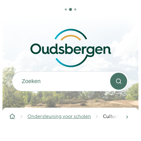
Naar inhoud
Oudsbergen
Waarmee kunnen we jou helpen?
Zoeken
Ondersteuning voor scholen
Culturele vormin
scrol
Startpagina