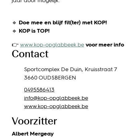
jaar door mogelijk.
🔹
Doe mee en blijf fit(ter) met KOP!
🔹
KOP is TOP!
👉
www.kop-opglabbeek.be
voor meer info
Contact
Adres
Sportcomplex De Duin, Kruisstraat 7
,
3660
OUDSBERGEN
Gsm
0495586413
E-mail
info
@
kop-opglabbeek.be
Website
www.kop-opglabbeek.be
Voorzitter
Albert
Mergeay