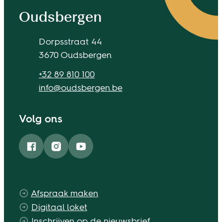
Contact & openingsuren
Oudsbergen
Adres
Dorpsstraat 44
,
3670
Oudsbergen
Tel.
+32 89 810 100
E-mail
info
@
oudsbergen.be
Volg ons
Facebook
Instagram
YouTube
Afspraak maken
Digitaal loket
Inschrijven op de nieuwsbrief