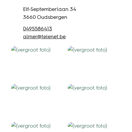
Adres
Elf-Septemberlaan 34
,
3660
Oudsbergen
Gsm
0495586413
E-mail
almer
@
telenet.be