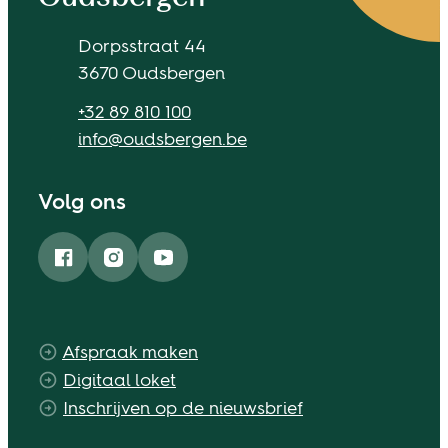
Adres
Dorpsstraat 44
,
3670
Oudsbergen
Tel.
+32 89 810 100
E-mail
info
@
oudsbergen.be
Volg ons
Facebook
Instagram
YouTube
Afspraak maken
Digitaal loket
Inschrijven op de nieuwsbrief