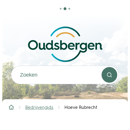
Naar inhoud
Oudsbergen
Waarmee kunnen we jou helpen?
Zoeken
Bedrijvengids
Hoeve Rubrecht
Startpagina