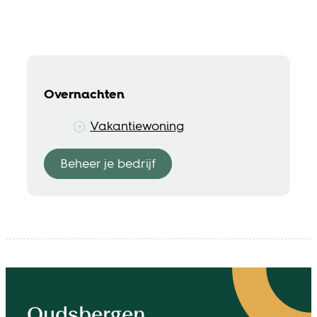
Overnachten
Vakantiewoning
Beheer je bedrijf
Contact & openingsuren
Oudsbergen