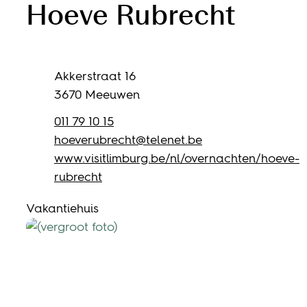
Hoeve Rubrecht
Adres
Adres
Akkerstraat 16
,
3670
Meeuwen
Tel.
011 79 10 15
E-mail
hoeverubrecht
@
telenet.be
Website
www.visitlimburg.be/nl/overnachten/hoeve-
rubrecht
Vakantiehuis