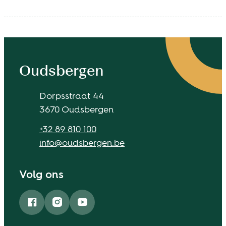
Contact & openingsuren
Oudsbergen
Adres
Dorpsstraat 44
,
3670
Oudsbergen
Tel.
+32 89 810 100
E-mail
info
@
oudsbergen.be
Volg ons
Facebook
Instagram
YouTube