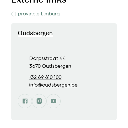
provincie Limburg
Contact
Oudsbergen
Adres
Dorpsstraat 44
,
3670
Oudsbergen
Tel.
+32 89 810 100
E-mail
info
@
oudsbergen.be
Facebook
Instagram
Oudsbergen
YouTube
Oudsbergen
Oudsbergen